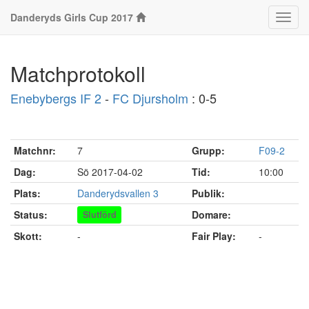
Danderyds Girls Cup 2017
Klass
Matchprotokoll
Enebybergs IF 2
-
FC Djursholm
: 0-5
Matchnr:
7
Grupp:
F09-2
Dag:
Sö 2017-04-02
Tid:
10:00
Plats:
Danderydsvallen 3
Publik:
Status:
Domare:
Slutförd
Skott:
-
Fair Play:
-