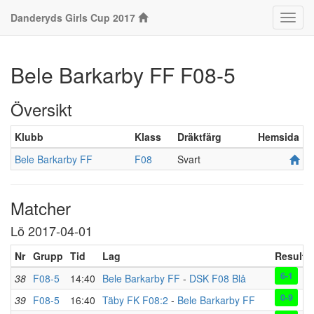
Danderyds Girls Cup 2017
Klass
Bele Barkarby FF F08-5
Översikt
Klubb
Klass
Dräktfärg
Hemsida
Bele Barkarby FF
F08
Svart
Matcher
Lö 2017-04-01
Nr
Grupp
Tid
Lag
Resulta
6-1
38
F08-5
14:40
Bele Barkarby FF
-
DSK F08 Blå
0-9
39
F08-5
16:40
Täby FK F08:2
-
Bele Barkarby FF