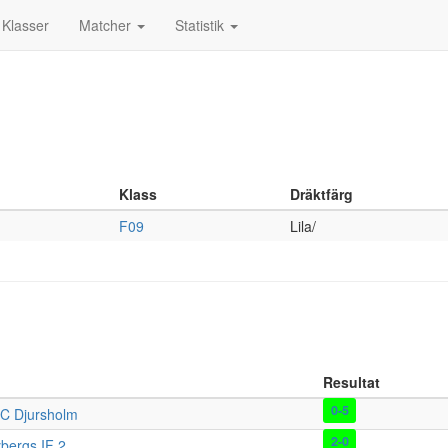
Klasser
Matcher
Statistik
Klass
Dräktfärg
F09
Lila/
Resultat
0-5
C Djursholm
2-0
bergs IF 2