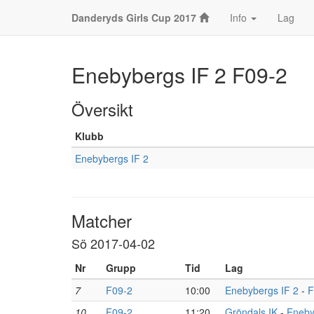
Danderyds Girls Cup 2017
Info
Lag
Enebybergs IF 2 F09-2
Översikt
Klubb
Enebybergs IF 2
Matcher
Sö 2017-04-02
Nr
Grupp
Tid
Lag
7
F09-2
10:00
Enebybergs IF 2
-
F
10
F09-2
11:20
Gröndals IK
-
Eneby