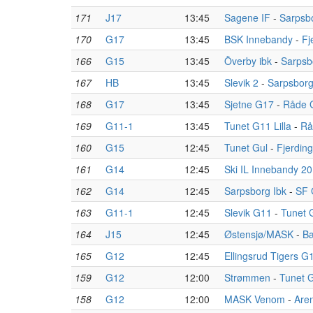
171
J17
13:45
Sagene IF
-
Sarpsb
170
G17
13:45
BSK Innebandy
-
Fj
166
G15
13:45
Överby ibk
-
Sarpsb
167
HB
13:45
Slevik 2
-
Sarpsborg
168
G17
13:45
Sjetne G17
-
Råde 
169
G11-1
13:45
Tunet G11 Lilla
-
Rå
160
G15
12:45
Tunet Gul
-
Fjerdin
161
G14
12:45
Ski IL Innebandy 2
162
G14
12:45
Sarpsborg Ibk
-
SF 
163
G11-1
12:45
Slevik G11
-
Tunet 
164
J15
12:45
Østensjø/MASK
-
B
165
G12
12:45
Ellingsrud Tigers G
159
G12
12:00
Strømmen
-
Tunet 
158
G12
12:00
MASK Venom
-
Are