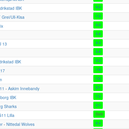
4-2
drikstad IBK
1-2
 Grei/Ull-Kisa
4-2
ix
3-6
4-3
J 13
5-6
5-2
drikstad IBK
1-6
j17
7-0
n
2-1
011
-
Askim Innebandy
7-2
borg IBK
3-1
rg Sharks
Dolt
11 Lilla
0-2
er
-
Nittedal Wolves