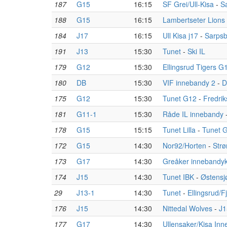
187
G15
16:15
SF Grei/Ull-Kisa
-
S
188
G15
16:15
Lambertseter Lions
184
J17
16:15
Ull Kisa j17
-
Sarpsb
191
J13
15:30
Tunet
-
Ski IL
179
G12
15:30
Ellingsrud Tigers G
180
DB
15:30
VIF innebandy 2
-
D
175
G12
15:30
Tunet G12
-
Fredri
181
G11-1
15:30
Råde IL innebandy
178
G15
15:15
Tunet Lilla
-
Tunet G
172
G15
14:30
Nor92/Horten
-
Str
173
G17
14:30
Greåker innebandy
174
J15
14:30
Tunet IBK
-
Østens
29
J13-1
14:30
Tunet
-
Ellingsrud/F
176
J15
14:30
Nittedal Wolves
-
J1
177
G17
14:30
Ullensaker/Kisa In