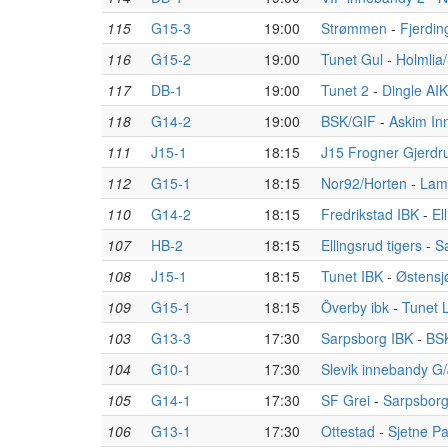
115
G15-3
19:00
Strømmen
-
Fjerdi
116
G15-2
19:00
Tunet Gul
-
Holmlia
117
DB-1
19:00
Tunet 2
-
Dingle AIK
118
G14-2
19:00
BSK/GIF
-
Askim In
111
J15-1
18:15
J15 Frogner Gjerd
112
G15-1
18:15
Nor92/Horten
-
Lamb
110
G14-2
18:15
Fredrikstad IBK
-
El
107
HB-2
18:15
Ellingsrud tigers
-
S
108
J15-1
18:15
Tunet IBK
-
Østens
109
G15-1
18:15
Överby ibk
-
Tunet L
103
G13-3
17:30
Sarpsborg IBK
-
BS
104
G10-1
17:30
Slevik innebandy G
105
G14-1
17:30
SF Grei
-
Sarpsborg
106
G13-1
17:30
Ottestad
-
Sjetne P