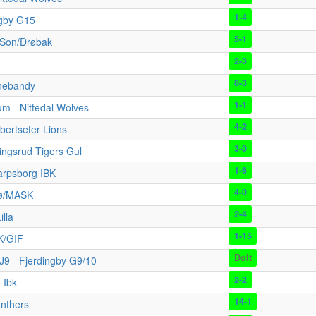
1-4
ngby G15
5-1
/Son/Drøbak
2-3
8-3
nebandy
1-1
rum
-
Nittedal Wolves
4-2
ertseter Lions
3-0
lingsrud Tigers Gul
1-6
arpsborg IBK
4-0
jø/MASK
2-4
illa
1-15
K/GIF
Dolt
/J9
-
Fjerdingby G9/10
2-2
 Ibk
14-1
anthers