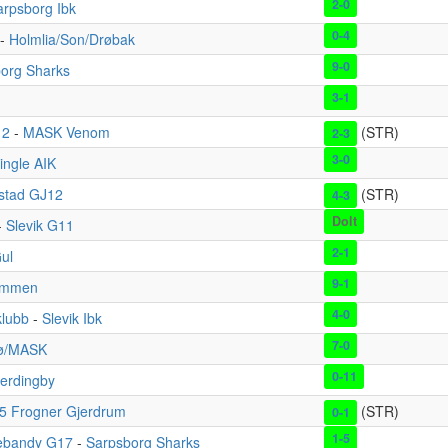
2-0
arpsborg Ibk
0-4
-
Holmlia/Son/Drøbak
9-0
org Sharks
3-1
12
-
MASK Venom
(STR)
2-3
3-0
ingle AIK
kstad GJ12
(STR)
4-3
Dolt
-
Slevik G11
2-1
ul
9-1
ømmen
4-0
klubb
-
Slevik Ibk
7-0
jø/MASK
0-11
jerdingby
5 Frogner Gjerdrum
(STR)
0-1
1-5
nebandy G17
-
Sarpsborg Sharks