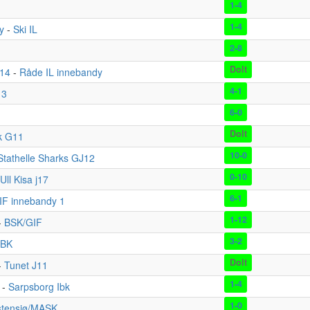
1-4
1-4
y
-
Ski IL
2-8
Dolt
014
-
Råde IL innebandy
4-1
13
6-0
Dolt
k G11
10-0
Stathelle Sharks GJ12
0-10
Ull Kisa j17
6-1
IF innebandy 1
1-12
-
BSK/GIF
3-2
IBK
Dolt
-
Tunet J11
1-4
-
Sarpsborg Ibk
1-0
tensjø/MASK