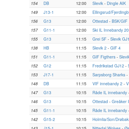
154
DB
12:00
Slevik
-
Dingle AIK
149
J13-1
12:00
Ellingsrud/Fjerdingb
156
G13
12:00
Ottestad
-
BSK/GIF
157
G11-1
12:00
Ski IL Innebandy 2
155
G13
11:15
Grei SF
-
Slevik GJ
138
HB
11:15
Slevik 2
-
GIF 4
151
G11-1
11:15
GIF Figthers
-
Slevi
152
G12
11:15
Fredrikstad GJ12
-
153
J17-1
11:15
Sarpsborg Sharks
-
148
DB
11:15
VIF innebandy 2
-
V
147
G13
10:15
Råde IL innebandy
146
G13
10:15
Ottestad
-
Greåker 
145
G11-1
10:15
Råde IL innebandy
142
G15-2
10:15
Holmlia/Son/Drøbak
143
J15-1
10:15
Nittedal Wolves
-
Øs