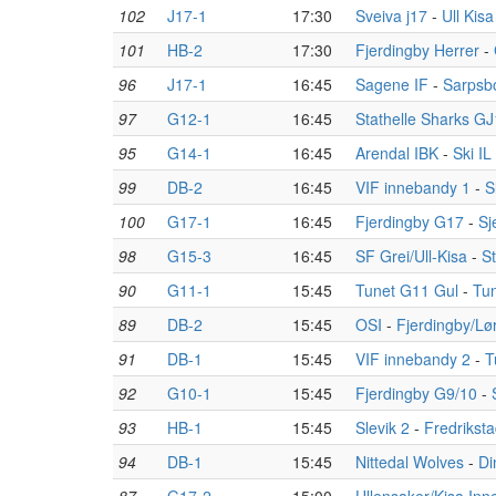
102
J17-1
17:30
Sveiva j17
-
Ull Kisa
101
HB-2
17:30
Fjerdingby Herrer
-
96
J17-1
16:45
Sagene IF
-
Sarpsb
97
G12-1
16:45
Stathelle Sharks G
95
G14-1
16:45
Arendal IBK
-
Ski I
99
DB-2
16:45
VIF innebandy 1
-
S
100
G17-1
16:45
Fjerdingby G17
-
Sj
98
G15-3
16:45
SF Grei/Ull-Kisa
-
S
90
G11-1
15:45
Tunet G11 Gul
-
Tun
89
DB-2
15:45
OSI
-
Fjerdingby/Lø
91
DB-1
15:45
VIF innebandy 2
-
T
92
G10-1
15:45
Fjerdingby G9/10
-
93
HB-1
15:45
Slevik 2
-
Fredrikst
94
DB-1
15:45
Nittedal Wolves
-
Di