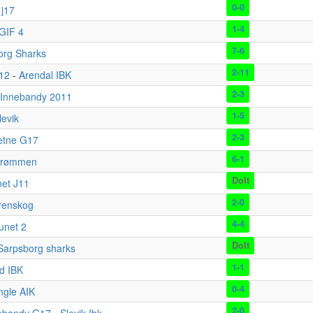
0-0
 j17
1-4
GIF 4
7-6
org Sharks
2-11
J12
-
Arendal IBK
2-3
L Innebandy 2011
1-5
levik
2-3
etne G17
6-1
trømmen
Dolt
et J11
2-0
renskog
4-4
unet 2
Dolt
Sarpsborg sharks
1-1
ad IBK
0-4
ngle AIK
2-0