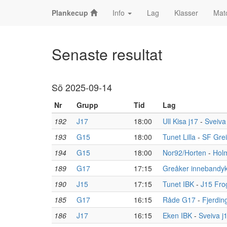
Plankecup
Info
Lag
Klasser
Mat
Senaste resultat
Sö 2025-09-14
Nr
Grupp
Tid
Lag
192
J17
18:00
Ull Kisa j17
-
Sveiva
193
G15
18:00
Tunet Lilla
-
SF Grei
194
G15
18:00
Nor92/Horten
-
Holm
189
G17
17:15
Greåker innebandy
190
J15
17:15
Tunet IBK
-
J15 Fro
185
G17
16:15
Råde G17
-
Fjerdin
186
J17
16:15
Eken IBK
-
Sveiva j