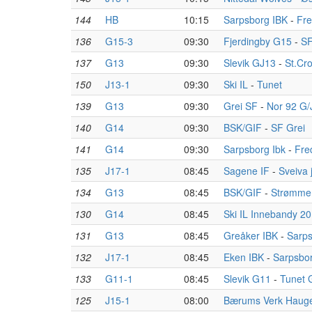
144
HB
10:15
Sarpsborg IBK
-
Fre
136
G15-3
09:30
Fjerdingby G15
-
SF
137
G13
09:30
Slevik GJ13
-
St.Cro
150
J13-1
09:30
Ski IL
-
Tunet
139
G13
09:30
Grei SF
-
Nor 92 G/
140
G14
09:30
BSK/GIF
-
SF Grei
141
G14
09:30
Sarpsborg Ibk
-
Fre
135
J17-1
08:45
Sagene IF
-
Sveiva 
134
G13
08:45
BSK/GIF
-
Strømme
130
G14
08:45
Ski IL Innebandy 2
131
G13
08:45
Greåker IBK
-
Sarps
132
J17-1
08:45
Eken IBK
-
Sarpsbo
133
G11-1
08:45
Slevik G11
-
Tunet G
125
J15-1
08:00
Bærums Verk Haug