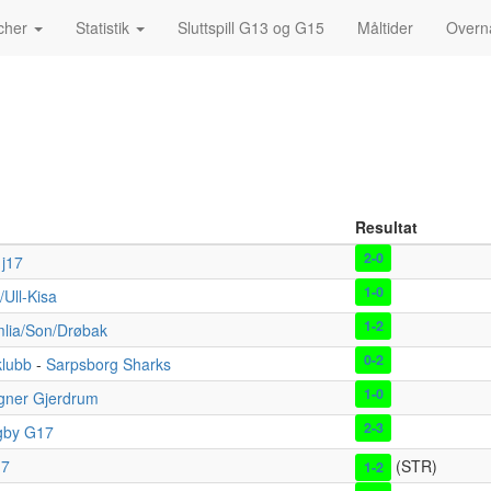
cher
Statistik
Sluttspill G13 og G15
Måltider
Overna
Resultat
2-0
 j17
1-0
/Ull-Kisa
1-2
lia/Son/Drøbak
0-2
klubb
-
Sarpsborg Sharks
1-0
gner Gjerdrum
2-3
gby G17
17
(STR)
1-2