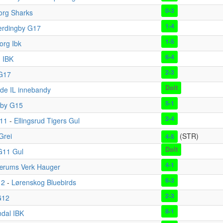
0-3
org Sharks
1-4
erdingby G17
1-5
org Ibk
6-4
 IBK
2-3
G17
Dolt
de IL innebandy
5-1
gby G15
2-4
011
-
Ellingsrud Tigers Gul
Grei
(STR)
4-5
Dolt
G11 Gul
4-1
ærums Verk Hauger
6-3
12
-
Lørenskog Bluebirds
2-3
G12
8-1
ndal IBK