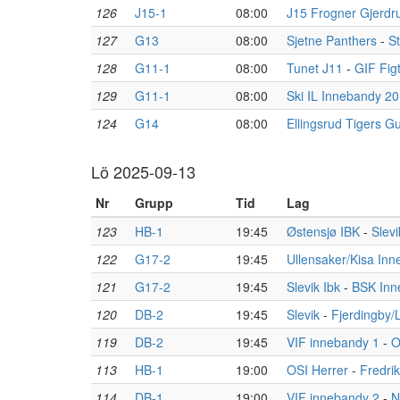
126
J15-1
08:00
J15 Frogner Gjerd
127
G13
08:00
Sjetne Panthers
-
St
128
G11-1
08:00
Tunet J11
-
GIF Fig
129
G11-1
08:00
Ski IL Innebandy 2
124
G14
08:00
Ellingsrud Tigers Gu
Lö 2025-09-13
Nr
Grupp
Tid
Lag
123
HB-1
19:45
Østensjø IBK
-
Slevi
122
G17-2
19:45
Ullensaker/Kisa In
121
G17-2
19:45
Slevik Ibk
-
BSK Inn
120
DB-2
19:45
Slevik
-
Fjerdingby/
119
DB-2
19:45
VIF innebandy 1
-
O
113
HB-1
19:00
OSI Herrer
-
Fredri
114
DB-1
19:00
VIF innebandy 2
-
N