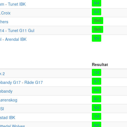
0-2
rum
-
Tunet IBK
2-3
.Croix
Dolt
thers
Dolt
014
-
Tunet G11 Gul
3-2
l
-
Arendal IBK
Resultat
1-2
k 2
2-1
nebandy G17
-
Råde G17
4-2
ebandy
0-1
Lørenskog
3-2
SI
1-3
kstad IBK
6-0
ittedal Wolves