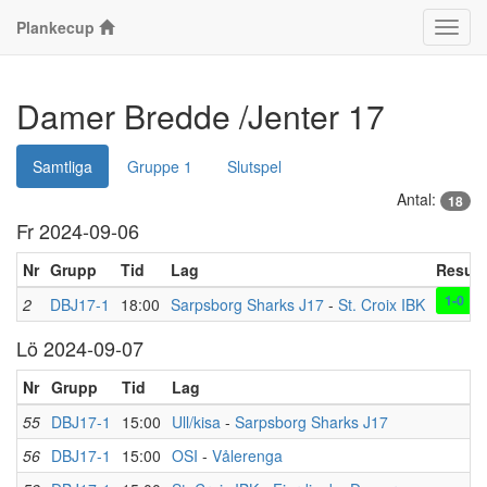
Plankecup
Klass
Damer Bredde /Jenter 17
Samtliga
Gruppe 1
Slutspel
Antal:
18
Fr 2024-09-06
Nr
Grupp
Tid
Lag
Result
1-0
2
DBJ17-1
18:00
Sarpsborg Sharks J17
-
St. Croix IBK
Lö 2024-09-07
Nr
Grupp
Tid
Lag
R
55
DBJ17-1
15:00
Ull/kisa
-
Sarpsborg Sharks J17
56
DBJ17-1
15:00
OSI
-
Vålerenga