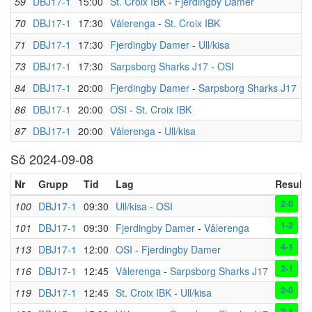
59
DBJ17-1
15:00
St. Croix IBK
-
Fjerdingby Damer
70
DBJ17-1
17:30
Vålerenga
-
St. Croix IBK
71
DBJ17-1
17:30
Fjerdingby Damer
-
Ull/kisa
73
DBJ17-1
17:30
Sarpsborg Sharks J17
-
OSI
84
DBJ17-1
20:00
Fjerdingby Damer
-
Sarpsborg Sharks J17
86
DBJ17-1
20:00
OSI
-
St. Croix IBK
87
DBJ17-1
20:00
Vålerenga
-
Ull/kisa
Sö 2024-09-08
Nr
Grupp
Tid
Lag
Resulta
2-0
100
DBJ17-1
09:30
Ull/kisa
-
OSI
1-2
101
DBJ17-1
09:30
Fjerdingby Damer
-
Vålerenga
4-1
113
DBJ17-1
12:00
OSI
-
Fjerdingby Damer
2-1
116
DBJ17-1
12:45
Vålerenga
-
Sarpsborg Sharks J17
2-0
119
DBJ17-1
12:45
St. Croix IBK
-
Ull/kisa
2-1