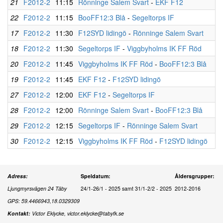
21
F2012-2
11:15
Rönninge Salem Svart
-
EKF F12
22
F2012-2
11:15
BooFF12:3 Blå
-
Segeltorps IF
17
F2012-2
11:30
F12SYD lidingö
-
Rönninge Salem Svart
18
F2012-2
11:30
Segeltorps IF
-
Viggbyholms IK FF Röd
20
F2012-2
11:45
Viggbyholms IK FF Röd
-
BooFF12:3 Blå
19
F2012-2
11:45
EKF F12
-
F12SYD lidingö
27
F2012-2
12:00
EKF F12
-
Segeltorps IF
28
F2012-2
12:00
Rönninge Salem Svart
-
BooFF12:3 Blå
29
F2012-2
12:15
Segeltorps IF
-
Rönninge Salem Svart
30
F2012-2
12:15
Viggbyholms IK FF Röd
-
F12SYD lidingö
Adress:
Speldatum:
Åldersgrupper:
Ljungmyrsvägen 24 Täby
24/1-26/1 - 2025 samt 31/1-2/2 - 2025
2012-2016
GPS: 59.4466943,18.0329309
Kontakt:
Victor Eklycke, victor.eklycke@tabyfk.se