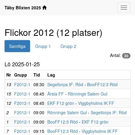
Täby Blixten 2025
Klass
Flickor 2012 (12 platser)
Samtliga
Grupp 1
Grupp 2
Antal:
30
Lö 2025-01-25
Nr
Grupp
Tid
Lag
13
F2012-1
08:30
Segeltorps IF: Röd
-
BooFF12:3 Röd
15
F2012-1
08:45
Årsta FF
-
Rönninge Salem Gul
12
F2012-1
08:45
EKF F12 grön
-
Viggbyholms IK FF
2
F2012-1
09:00
Rönninge Salem Gul
-
Segeltorps IF: Röd
1
F2012-1
09:00
BooFF12:3 Röd
-
EKF F12 grön
7
F2012-1
09:15
BooFF12:3 Röd
-
Viggbyholms IK FF