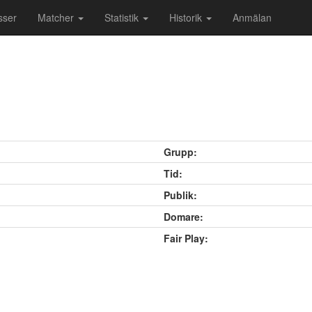
sser
Matcher
Statistik
Historik
Anmälan
Grupp:
Tid:
Publik:
Domare:
Fair Play: