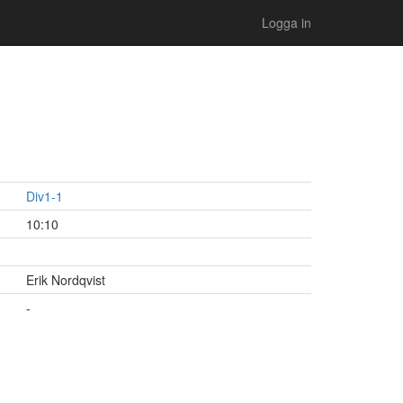
Logga in
Div1-1
10:10
Erik Nordqvist
-