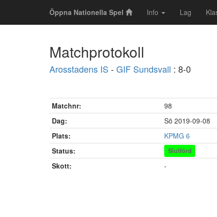
Öppna Nationella Spel
Info
Lag
Kla
Matchprotokoll
Arosstadens IS
-
GIF Sundsvall
: 8-0
Matchnr:
98
Dag:
Sö 2019-09-08
Plats:
KPMG 6
Status:
Slutförd
Skott:
-