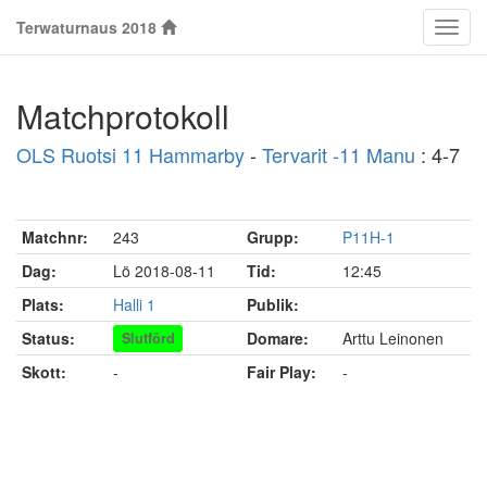
Terwaturnaus 2018
Klass
Matchprotokoll
OLS Ruotsi 11 Hammarby
-
Tervarit -11 Manu
: 4-7
Matchnr:
243
Grupp:
P11H-1
Dag:
Lö 2018-08-11
Tid:
12:45
Plats:
Halli 1
Publik:
Status:
Domare:
Arttu Leinonen
Slutförd
Skott:
-
Fair Play:
-