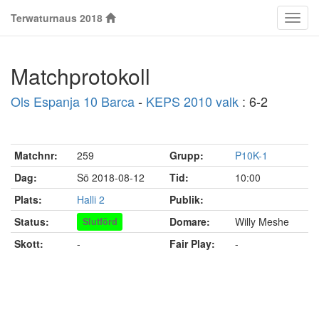
Terwaturnaus 2018
Klass
Matchprotokoll
Ols Espanja 10 Barca
-
KEPS 2010 valk
: 6-2
Matchnr:
259
Grupp:
P10K-1
Dag:
Sö 2018-08-12
Tid:
10:00
Plats:
Halli 2
Publik:
Status:
Domare:
Willy Meshe
Slutförd
Skott:
-
Fair Play:
-