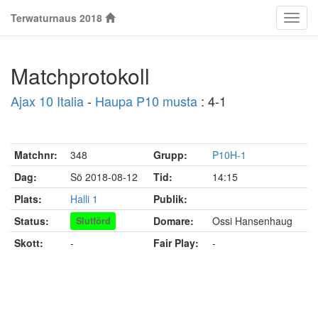
Terwaturnaus 2018
Klass
Matchprotokoll
Ajax 10 Italia
-
Haupa P10 musta
: 4-1
Matchnr:
348
Grupp:
P10H-1
Dag:
Sö 2018-08-12
Tid:
14:15
Plats:
Halli 1
Publik:
Status:
Domare:
Ossi Hansenhaug
Slutförd
Skott:
-
Fair Play:
-