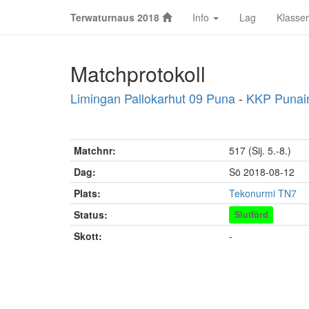
Terwaturnaus 2018
Info
Lag
Klasser
Matchprotokoll
Limingan Pallokarhut 09 Puna
-
KKP Punai
Matchnr:
517 (Sij. 5.-8.)
Dag:
Sö 2018-08-12
Plats:
Tekonurmi TN7
Status:
Slutförd
Skott:
-