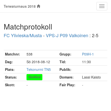
Terwaturnaus 2018
Klass
Matchprotokoll
FC Ylivieska/Musta
-
VPS-J P09 Valkoinen
: 2-5
Matchnr:
538
Grupp:
P09H-1
Dag:
Sö 2018-08-12
Tid:
11:30
Plats:
Tekonurmi TN5
Publik:
Status:
Domare:
Lassi Kaisto
Slutförd
Skott:
-
Fair Play:
-