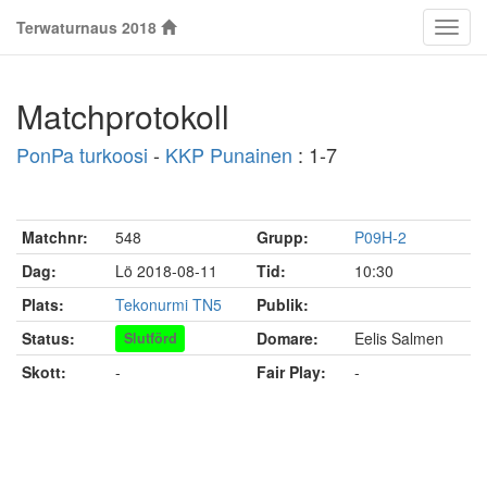
Terwaturnaus 2018
Klass
Matchprotokoll
PonPa turkoosi
-
KKP Punainen
: 1-7
Matchnr:
548
Grupp:
P09H-2
Dag:
Lö 2018-08-11
Tid:
10:30
Plats:
Tekonurmi TN5
Publik:
Status:
Domare:
Eelis Salmen
Slutförd
Skott:
-
Fair Play:
-