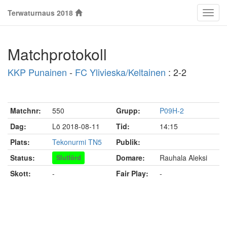
Terwaturnaus 2018
Klass
Matchprotokoll
KKP Punainen
-
FC Ylivieska/Keltainen
: 2-2
Matchnr:
550
Grupp:
P09H-2
Dag:
Lö 2018-08-11
Tid:
14:15
Plats:
Tekonurmi TN5
Publik:
Status:
Domare:
Rauhala Aleksi
Slutförd
Skott:
-
Fair Play:
-