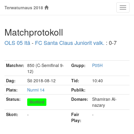
Terwaturnaus 2018
Klass
Matchprotokoll
OLS 05 Itä
-
FC Santa Claus Juniorit valk.
: 0-7
Matchnr:
850 (C-Semifinal 9-
Grupp:
P05H
12)
Dag:
Sö 2018-08-12
Tid:
10:40
Plats:
Nurmi 14
Publik:
Status:
Domare:
Shamiran Al-
Slutförd
nazary
Skott:
-
Fair
-
Play: