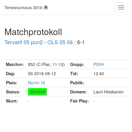
Terwaturnaus 2018
Klass
Matchprotokoll
Tervarit 05 pun2
-
OLS 05 Itä
: 6-1
Matchnr:
852 (C-Plac. 11-12)
Grupp:
P05H
Dag:
Sö 2018-08-12
Tid:
12:40
Plats:
Nurmi 16
Publik:
Status:
Domare:
Lauri Heiskanen
Slutförd
Skott:
-
Fair Play:
-