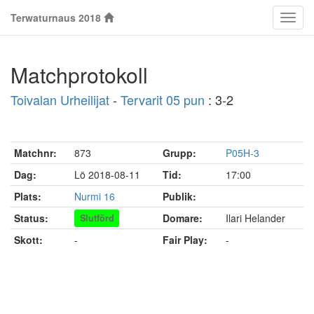
Terwaturnaus 2018
Klass
Matchprotokoll
Toivalan Urheilijat
-
Tervarit 05 pun
: 3-2
Matchnr:
873
Grupp:
P05H-3
Dag:
Lö 2018-08-11
Tid:
17:00
Plats:
Nurmi 16
Publik:
Status:
Domare:
Ilari Helander
Slutförd
Skott:
-
Fair Play:
-