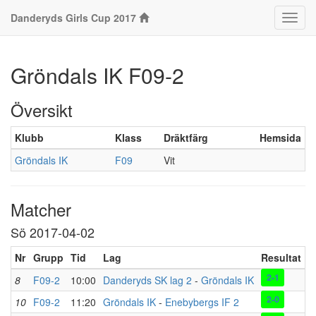
Danderyds Girls Cup 2017
Klass
Gröndals IK F09-2
Översikt
Klubb
Klass
Dräktfärg
Hemsida
Gröndals IK
F09
Vit
Matcher
Sö 2017-04-02
Nr
Grupp
Tid
Lag
Resultat
P
2-1
8
F09-2
10:00
Danderyds SK lag 2
-
Gröndals IK
D
2-0
10
F09-2
11:20
Gröndals IK
-
Enebybergs IF 2
D