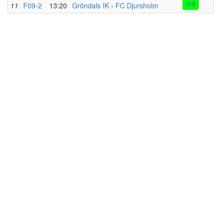
0-4
11
F09-2
13:20
Gröndals IK
-
FC Djursholm
D