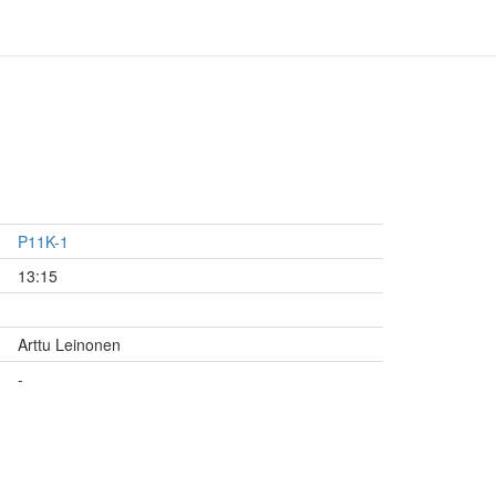
P11K-1
13:15
Arttu Leinonen
-