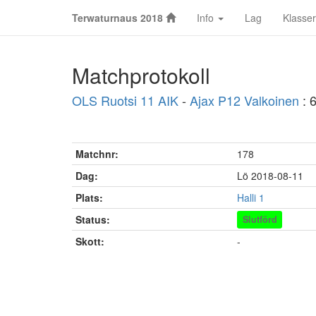
Terwaturnaus 2018
Info
Lag
Klasser
Matchprotokoll
OLS Ruotsi 11 AIK
-
Ajax P12 Valkoinen
: 
Matchnr:
178
Dag:
Lö 2018-08-11
Plats:
Halli 1
Status:
Slutförd
Skott:
-