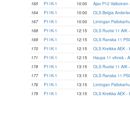
165
P11K-1
10:00
Ajax P12 Valkoinen
164
P11K-1
10:00
OLS Belgia Anderle
167
P11K-1
10:00
Limingan Pallokarh
168
P11K-1
12:15
OLS Ruotsi 11 AIK
169
P11K-1
12:15
OLS Ranska 11 PS
170
P11K-1
12:15
OLS Kreikka AEK
-
171
P11K-1
12:15
Haupa 11 vihreä
-
A
178
P11K-1
13:15
OLS Ruotsi 11 AIK
177
P11K-1
13:15
OLS Ranska 11 PS
176
P11K-1
13:15
Limingan Pallokarh
179
P11K-1
13:15
OLS Kreikka AEK
-