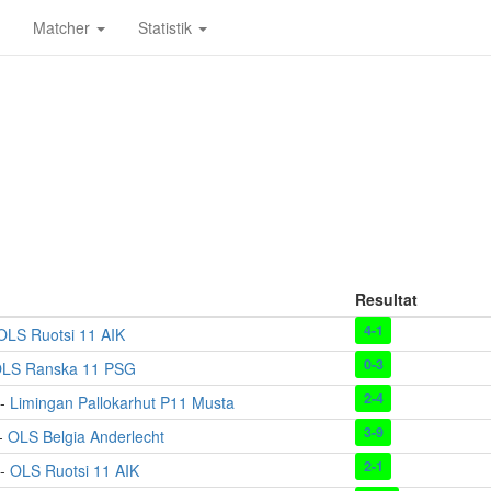
Matcher
Statistik
Resultat
4-1
OLS Ruotsi 11 AIK
0-3
LS Ranska 11 PSG
2-4
-
Limingan Pallokarhut P11 Musta
3-9
-
OLS Belgia Anderlecht
2-1
-
OLS Ruotsi 11 AIK