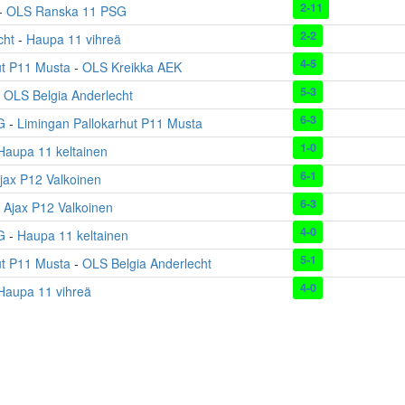
2-11
-
OLS Ranska 11 PSG
2-2
cht
-
Haupa 11 vihreä
4-5
ut P11 Musta
-
OLS Kreikka AEK
5-3
-
OLS Belgia Anderlecht
6-3
G
-
Limingan Pallokarhut P11 Musta
1-0
Haupa 11 keltainen
6-1
jax P12 Valkoinen
6-3
-
Ajax P12 Valkoinen
4-0
G
-
Haupa 11 keltainen
5-1
ut P11 Musta
-
OLS Belgia Anderlecht
4-0
Haupa 11 vihreä