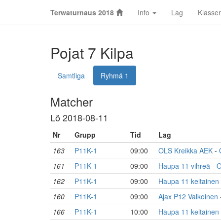
Terwaturnaus 2018
Info
Lag
Klasser
Pojat 7 Kilpa
Samtliga
Ryhmä 1
Matcher
Lö 2018-08-11
Nr
Grupp
Tid
Lag
163
P11K-1
09:00
OLS Kreikka AEK
-
161
P11K-1
09:00
Haupa 11 vihreä
-
O
162
P11K-1
09:00
Haupa 11 keltainen
160
P11K-1
09:00
Ajax P12 Valkoinen
166
P11K-1
10:00
Haupa 11 keltainen