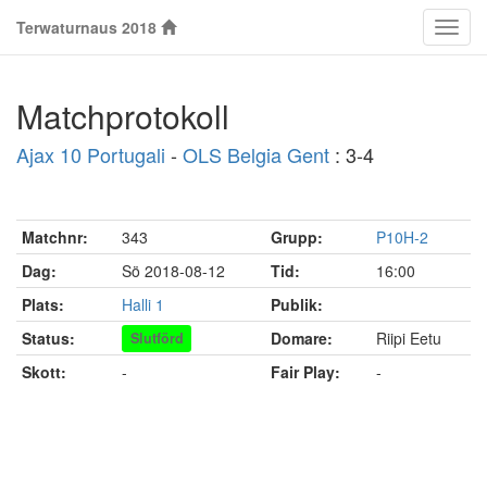
Terwaturnaus 2018
Klass
Matchprotokoll
Ajax 10 Portugali
-
OLS Belgia Gent
: 3-4
Matchnr:
343
Grupp:
P10H-2
Dag:
Sö 2018-08-12
Tid:
16:00
Plats:
Halli 1
Publik:
Status:
Domare:
Riipi Eetu
Slutförd
Skott:
-
Fair Play:
-