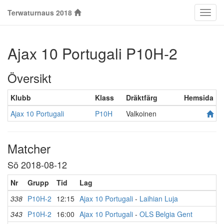
Terwaturnaus 2018
Klass
Ajax 10 Portugali P10H-2
Översikt
Klubb
Klass
Dräktfärg
Hemsida
Ajax 10 Portugali
P10H
Valkoinen
Matcher
Sö 2018-08-12
Nr
Grupp
Tid
Lag
338
P10H-2
12:15
Ajax 10 Portugali
-
Laihian Luja
343
P10H-2
16:00
Ajax 10 Portugali
-
OLS Belgia Gent