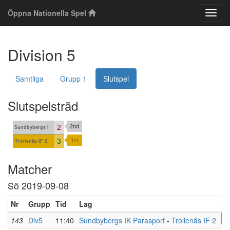
Öppna Nationella Spel
Klass
Division 5
Samtliga
Grupp 1
Slutspel
Slutspelsträd
2
2nd
Sundbybergs IK Parasport
3
1st
Trollenäs IF 2
Matcher
Sö 2019-09-08
Nr
Grupp
Tid
Lag
Re
2
143
Div5
11:40
Sundbybergs IK Parasport
-
Trollenäs IF 2