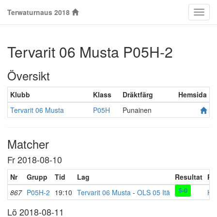
Terwaturnaus 2018
Klass
Tervarit 06 Musta P05H-2
Översikt
Klubb
Klass
Dräktfärg
Hemsida
Tervarit 06 Musta
P05H
Punainen
Matcher
Fr 2018-08-10
Nr
Grupp
Tid
Lag
Resultat
Pl
5-0
867
P05H-2
19:10
Tervarit 06 Musta
-
OLS 05 Itä
Hal
Lö 2018-08-11