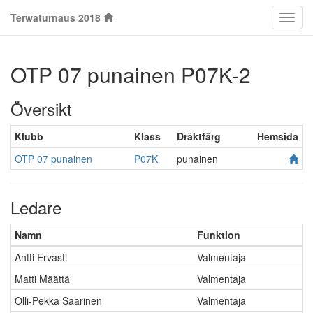
Terwaturnaus 2018
Klass
OTP 07 punainen P07K-2
Översikt
Klubb
Klass
Dräktfärg
Hemsida
OTP 07 punainen
P07K
punainen
Ledare
Namn
Funktion
Antti Ervasti
Valmentaja
Matti Määttä
Valmentaja
Olli-Pekka Saarinen
Valmentaja