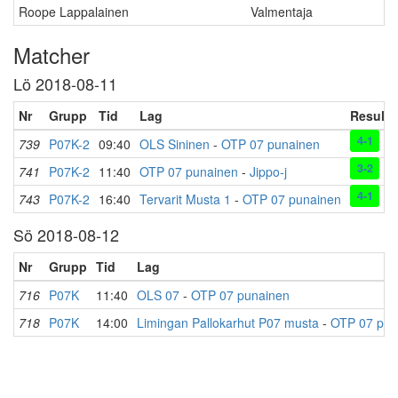
Roope Lappalainen
Valmentaja
Matcher
Lö 2018-08-11
Nr
Grupp
Tid
Lag
Resulta
4-1
739
P07K-2
09:40
OLS Sininen
-
OTP 07 punainen
3-2
741
P07K-2
11:40
OTP 07 punainen
-
Jippo-j
4-1
743
P07K-2
16:40
Tervarit Musta 1
-
OTP 07 punainen
Sö 2018-08-12
Nr
Grupp
Tid
Lag
716
P07K
11:40
OLS 07
-
OTP 07 punainen
718
P07K
14:00
Limingan Pallokarhut P07 musta
-
OTP 07 pun