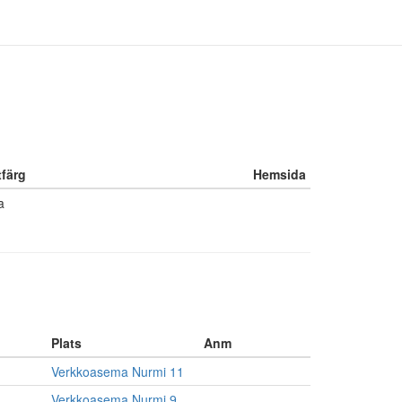
tfärg
Hemsida
a
Plats
Anm
Verkkoasema Nurmi 11
Verkkoasema Nurmi 9