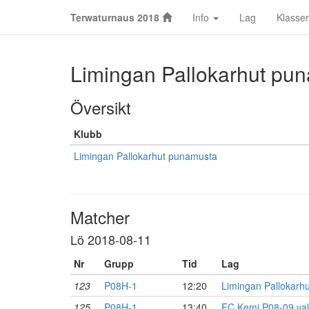
Terwaturnaus 2018
Info
Lag
Klasser
Limingan Pallokarhut pu
Översikt
Klubb
Limingan Pallokarhut punamusta
Matcher
Lö 2018-08-11
Nr
Grupp
Tid
Lag
123
P08H-1
12:20
Limingan Pallokarh
125
P08H-1
13:40
FC Kemi P08-09 val