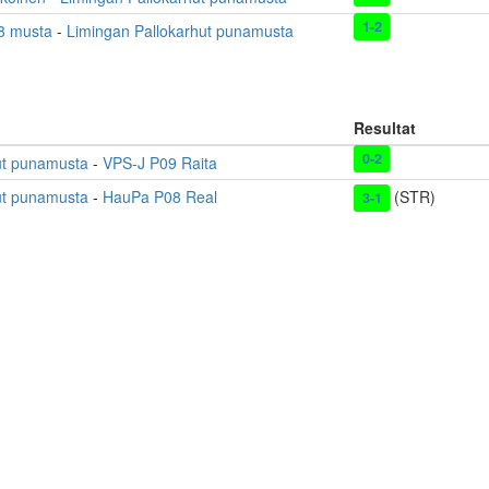
1-2
08 musta
-
Limingan Pallokarhut punamusta
Resultat
0-2
ut punamusta
-
VPS-J P09 Raita
ut punamusta
-
HauPa P08 Real
(STR)
3-1