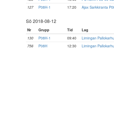
127
P08H-1
17:20
Ajax Sarkkiranta P
Sö 2018-08-12
Nr
Grupp
Tid
Lag
130
P08H-1
09:40
Limingan Pallokarh
756
P08H
12:30
Limingan Pallokarh