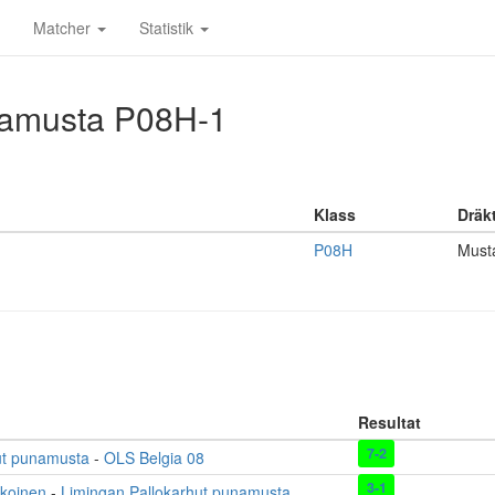
Matcher
Statistik
namusta P08H-1
Klass
Dräk
P08H
Must
Resultat
7-2
ut punamusta
-
OLS Belgia 08
3-1
koinen
-
Limingan Pallokarhut punamusta