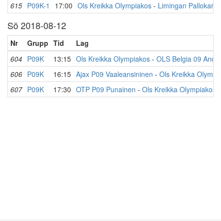
615
P09K-1
17:00
Ols Kreikka Olympiakos
-
Limingan Pallokarh
Sö 2018-08-12
Nr
Grupp
Tid
Lag
604
P09K
13:15
Ols Kreikka Olympiakos
-
OLS Belgia 09 Ander
606
P09K
16:15
Ajax P09 Vaaleansininen
-
Ols Kreikka Olympi
607
P09K
17:30
OTP P09 Punainen
-
Ols Kreikka Olympiakos