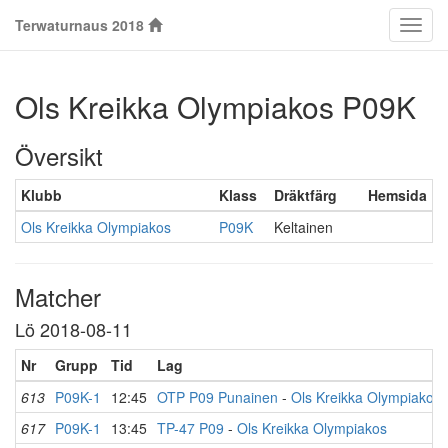
Terwaturnaus 2018
Klass
Ols Kreikka Olympiakos P09K
Översikt
Klubb
Klass
Dräktfärg
Hemsida
Ols Kreikka Olympiakos
P09K
Keltainen
Matcher
Lö 2018-08-11
Nr
Grupp
Tid
Lag
613
P09K-1
12:45
OTP P09 Punainen
-
Ols Kreikka Olympiakos
617
P09K-1
13:45
TP-47 P09
-
Ols Kreikka Olympiakos