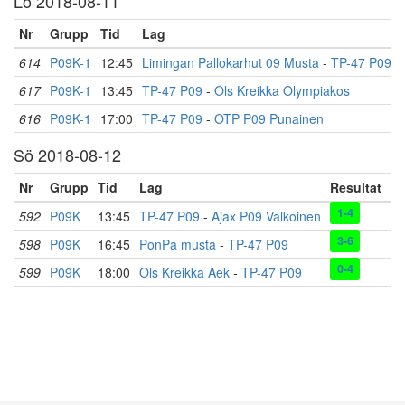
Lö 2018-08-11
Nr
Grupp
Tid
Lag
614
P09K-1
12:45
Limingan Pallokarhut 09 Musta
-
TP-47 P09
617
P09K-1
13:45
TP-47 P09
-
Ols Kreikka Olympiakos
616
P09K-1
17:00
TP-47 P09
-
OTP P09 Punainen
Sö 2018-08-12
Nr
Grupp
Tid
Lag
Resultat
Pl
1-4
592
P09K
13:45
TP-47 P09
-
Ajax P09 Valkoinen
Te
3-6
598
P09K
16:45
PonPa musta
-
TP-47 P09
Te
0-4
599
P09K
18:00
Ols Kreikka Aek
-
TP-47 P09
Te