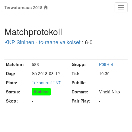
Terwaturnaus 2018
Klass
Matchprotokoll
KKP Sininen
-
fc-raahe valkoiset
: 6-0
Matchnr:
583
Grupp:
P09H-4
Dag:
Sö 2018-08-12
Tid:
10:30
Plats:
Tekonurmi TN7
Publik:
Status:
Domare:
Vihelä Niko
Slutförd
Skott:
-
Fair Play:
-