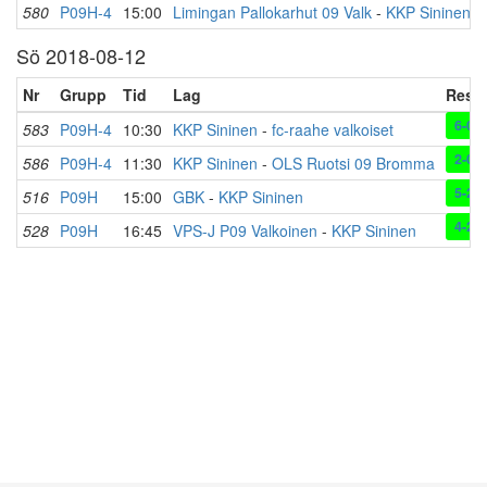
580
P09H-4
15:00
Limingan Pallokarhut 09 Valk
-
KKP Sininen
Sö 2018-08-12
Nr
Grupp
Tid
Lag
Resul
6-0
583
P09H-4
10:30
KKP Sininen
-
fc-raahe valkoiset
2-0
586
P09H-4
11:30
KKP Sininen
-
OLS Ruotsi 09 Bromma
5-2
516
P09H
15:00
GBK
-
KKP Sininen
4-2
528
P09H
16:45
VPS-J P09 Valkoinen
-
KKP Sininen