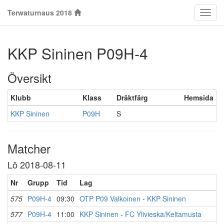
Terwaturnaus 2018
Klass
KKP Sininen P09H-4
Översikt
Klubb
Klass
Dräktfärg
Hemsida
KKP Sininen
P09H
S
Matcher
Lö 2018-08-11
Nr
Grupp
Tid
Lag
575
P09H-4
09:30
OTP P09 Valkoinen
-
KKP Sininen
577
P09H-4
11:00
KKP Sininen
-
FC Ylivieska/Keltamusta