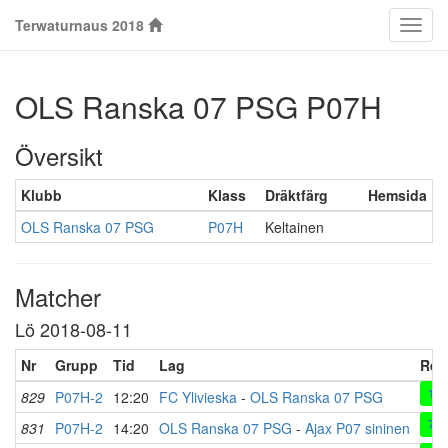
Terwaturnaus 2018
Klass
OLS Ranska 07 PSG P07H
Översikt
Klubb
Klass
Dräktfärg
Hemsida
OLS Ranska 07 PSG
P07H
Keltainen
Matcher
Lö 2018-08-11
Nr
Grupp
Tid
Lag
Res
1-0
829
P07H-2
12:20
FC Ylivieska
-
OLS Ranska 07 PSG
7-1
831
P07H-2
14:20
OLS Ranska 07 PSG
-
Ajax P07 sininen