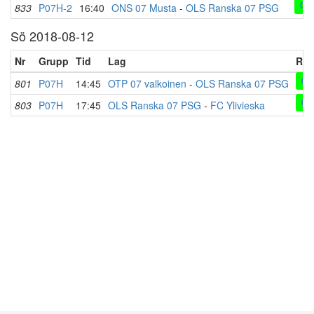
0-3
833
P07H-2
16:40
ONS 07 Musta
-
OLS Ranska 07 PSG
Sö 2018-08-12
Nr
Grupp
Tid
Lag
Res
0-2
801
P07H
14:45
OTP 07 valkoinen
-
OLS Ranska 07 PSG
0-3
803
P07H
17:45
OLS Ranska 07 PSG
-
FC Ylivieska