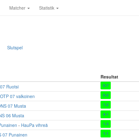
Matcher
Statistik
Slutspel
Resultat
0-7
07 Ruotsi
0-2
OTP 07 valkoinen
1-2
NS 07 Musta
4-1
NS 06 Musta
1-3
 Punainen
-
HauPa vihreä
1-1
 07 Punainen