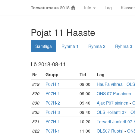
Terwaturnaus 2018
Info
Lag
Klasser
Pojat 11 Haaste
Samtliga
Ryhmä 1
Ryhmä 2
Ryhmä 3
Lö 2018-08-11
Nr
Grupp
Tid
Lag
819
P07H-1
09:00
HauPa vihreä
-
OLS
820
P07H-1
09:00
ONS 07 Punainen
-
830
P07H-2
09:40
Ajax P07 sininen
-
O
835
P07H-3
09:40
OLS Hollanti 07
-
O
821
P07H-1
10:20
Tervarit Juniorit 07
822
P07H-1
11:00
OLS07 Ruotsi
-
ONS