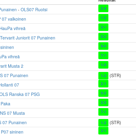
2-4
 Punainen
-
OLS07 Ruotsi
1-2
 07 valkoinen
3-1
HauPa vihreä
0-2
Tervarit Juniorit 07 Punainen
9-0
 sininen
7-1
uPa vihreä
1-0
arit Musta 2
S 07 Punainen
(STR)
1-2
2-1
ollanti 07
0-2
OLS Ranska 07 PSG
2-3
 Paka
7-1
NS 07 Musta
 07 Punainen
(STR)
1-2
2-1
 P07 sininen