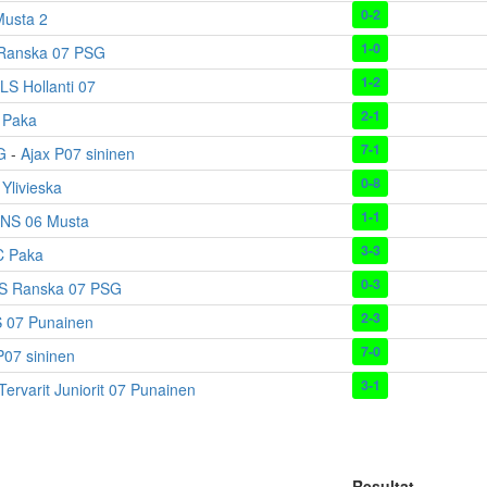
0-2
Musta 2
1-0
Ranska 07 PSG
1-2
LS Hollanti 07
2-1
 Paka
7-1
G
-
Ajax P07 sininen
0-8
Ylivieska
1-1
NS 06 Musta
3-3
C Paka
0-3
S Ranska 07 PSG
2-3
 07 Punainen
7-0
P07 sininen
3-1
Tervarit Juniorit 07 Punainen
Resultat