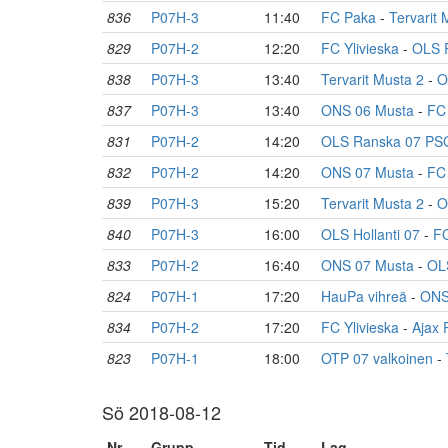
836
P07H-3
11:40
FC Paka
-
Tervarit 
829
P07H-2
12:20
FC Ylivieska
-
OLS 
838
P07H-3
13:40
Tervarit Musta 2
-
O
837
P07H-3
13:40
ONS 06 Musta
-
FC
831
P07H-2
14:20
OLS Ranska 07 PS
832
P07H-2
14:20
ONS 07 Musta
-
FC 
839
P07H-3
15:20
Tervarit Musta 2
-
O
840
P07H-3
16:00
OLS Hollanti 07
-
F
833
P07H-2
16:40
ONS 07 Musta
-
OL
824
P07H-1
17:20
HauPa vihreä
-
ONS
834
P07H-2
17:20
FC Ylivieska
-
Ajax 
823
P07H-1
18:00
OTP 07 valkoinen
-
Sö 2018-08-12
Nr
Grupp
Tid
Lag