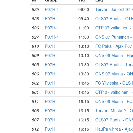
825
P07H-1
09:00
Tervarit Juniorit 07
828
P07H-1
09:40
OLS07 Ruotsi
-
OTP
826
P07H-1
11:00
OTP 07 valkoinen
-
827
P07H-1
11:00
ONS 07 Punainen
-
810
P07H
13:10
FC Paka
-
Ajax P07
809
P07H
13:10
ONS 06 Musta
-
Ha
805
P07H
13:30
OLS07 Ruotsi
-
Terv
806
P07H
13:30
ONS 07 Musta
-
ON
802
P07H
14:45
FC Ylivieska
-
OLS H
801
P07H
14:45
OTP 07 valkoinen
-
811
P07H
16:15
ONS 06 Musta
-
FC
808
P07H
16:15
Tervarit Musta 2
-
O
807
P07H
16:15
OLS07 Ruotsi
-
ONS
812
P07H
16:15
HauPa vihreä
-
Ajax