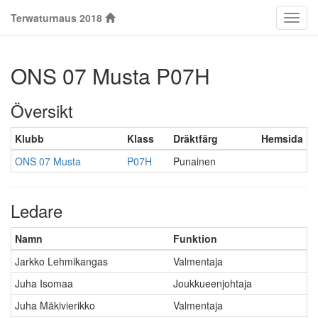
Terwaturnaus 2018
Klass
ONS 07 Musta P07H
Översikt
Klubb
Klass
Dräktfärg
Hemsida
ONS 07 Musta
P07H
Punainen
Ledare
Namn
Funktion
Jarkko Lehmikangas
Valmentaja
Juha Isomaa
Joukkueenjohtaja
Juha Mäkivierikko
Valmentaja