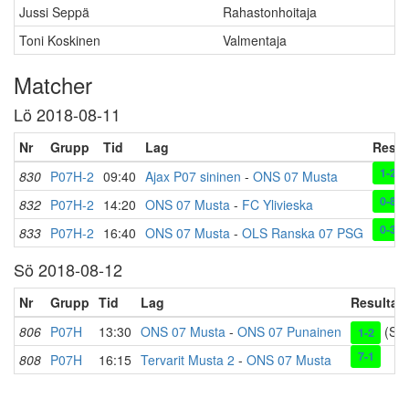
Jussi Seppä
Rahastonhoitaja
Toni Koskinen
Valmentaja
Matcher
Lö 2018-08-11
Nr
Grupp
Tid
Lag
Resul
1-2
830
P07H-2
09:40
Ajax P07 sininen
-
ONS 07 Musta
0-8
832
P07H-2
14:20
ONS 07 Musta
-
FC Ylivieska
0-3
833
P07H-2
16:40
ONS 07 Musta
-
OLS Ranska 07 PSG
Sö 2018-08-12
Nr
Grupp
Tid
Lag
Resultat
806
P07H
13:30
ONS 07 Musta
-
ONS 07 Punainen
(ST
1-2
7-1
808
P07H
16:15
Tervarit Musta 2
-
ONS 07 Musta