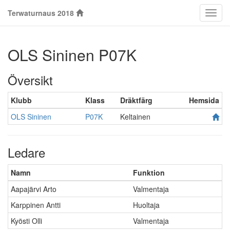
Terwaturnaus 2018
Klass
OLS Sininen P07K
Översikt
Klubb
Klass
Dräktfärg
Hemsida
OLS Sininen
P07K
Keltainen
Ledare
Namn
Funktion
Aapajärvi Arto
Valmentaja
Karppinen Antti
Huoltaja
Kyösti Olli
Valmentaja