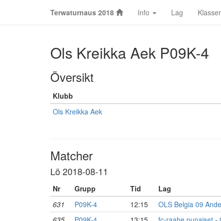
Terwaturnaus 2018
Info
Lag
Klasser
Ols Kreikka Aek P09K-4
Översikt
Klubb
Ols Kreikka Aek
Matcher
Lö 2018-08-11
Nr
Grupp
Tid
Lag
631
P09K-4
12:15
OLS Belgia 09 Ande
635
P09K-4
13:15
fc-raahe punaiset
-