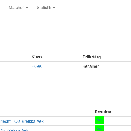
Matcher
Statistik
Klass
Dräktfärg
P09K
Keltainen
Resultat
1-2
rlecht
-
Ols Kreikka Aek
2-6
Ols Kreikka Aek