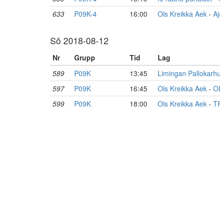
633
P09K-4
16:00
Ols Kreikka Aek
-
Aj
Sö 2018-08-12
Nr
Grupp
Tid
Lag
589
P09K
13:45
Limingan Pallokarh
597
P09K
16:45
Ols Kreikka Aek
-
O
599
P09K
18:00
Ols Kreikka Aek
-
T