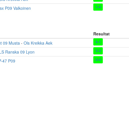
1-4
ax P09 Valkoinen
Resultat
6-1
ut 09 Musta
-
Ols Kreikka Aek
5-3
LS Ranska 09 Lyon
0-4
P-47 P09